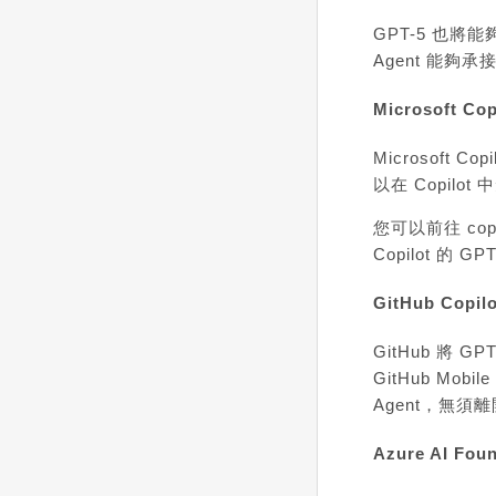
GPT-5 也將能
Agent 能夠
Microsoft Cop
Microsof
以在 Copil
您可以前往
cop
Copilot 的 GP
GitHub Copil
GitHub 將 
GitHub Mo
Agent，無須
Azure AI Fou