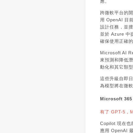
應。
跨微軟平台的開發者也
用
OpenAI 
設計任務，並擅長
並於 Azur
確保使用正確
Microsoft AI 
來預測和降低潛
動化和其它類型
這些升級自即日
為模型將在微
Microsoft 365
有了 GPT-5，
M
Copilot 
應用 Open