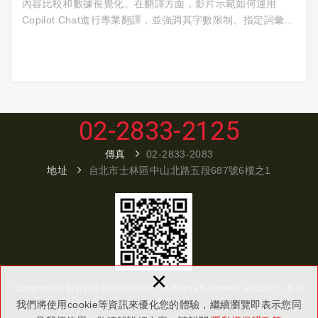
內容比較和數據視覺化。在翻譯方面，影片示範如何運用
Copilot Chat進行專業翻譯，並強調其字數限制、指定詞彙翻
譯及上下文參照等進階技巧。此外，影片也說明Copilot Chat
如何比較不同版本的文件，例如合約，並根據使用者需求提
供修改建議或生成比較表格。最後，講者介紹如何利用
Copilot Chat快速整理與視覺化數據，以迅速掌握趨勢，儘管
目前視覺化圖表仍有中文支援的限制。
02-2833-2125
傳真
02-2833-2083
地址
台北市士林區中山北路五段687號6樓之1
×
Copyright © 龍群科技股份有限公司 All Rights Reserved.
網頁設計 : 多米
諾
我們將使用cookie等資訊來優化您的體驗，繼續瀏覽即表示您同