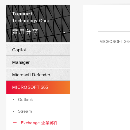
Topsnet
Technology Corp.
實用分享
MICROSOFT 36
Copilot
Manager
Microsoft Defender
MICROSOFT 365
Outlook
Stream
Exchange 企業郵件